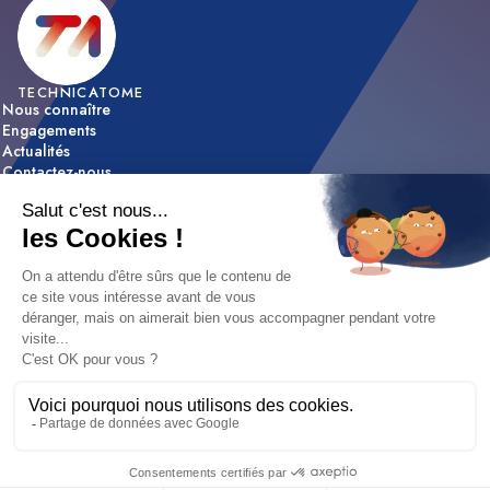
TECHNICATOME
Nous connaître
Engagements
Actualités
Contactez-nous
ACTIVITÉS
Expertise & innovation
Réalisations
NOUS REJOINDRE
Nos offres d’emploi
Nos métiers
Etapes de recrutement / FAQ
Mentions légales
|
Déclaration d'accessibilité