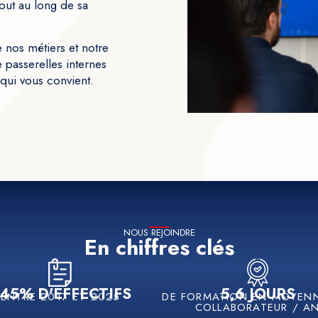
out au long de sa
e nos métiers et notre
 passerelles internes
qui vous convient.
NOUS REJOINDRE
En chiffres clés
45% D'EFFECTIFS
5,6 JOURS
ENTRE 2017 ET 2025
DE FORMATION EN MOYENN
COLLABORATEUR / A