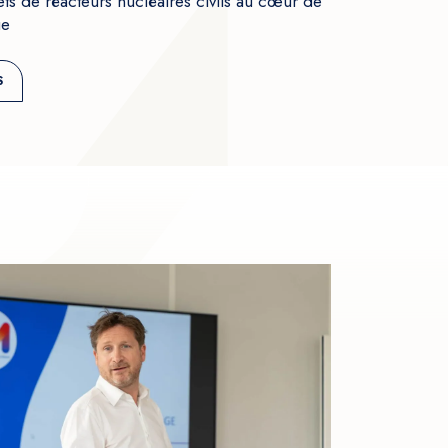
ets de réacteurs nucléaires civils au cœur de
ue
S