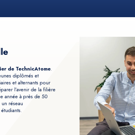
le
ilier de TechnicAtome
.
eunes diplômés et
ires et alternants pour
arer l’avenir de la filière
ue année à près de 50
e un réseau
étudiants.