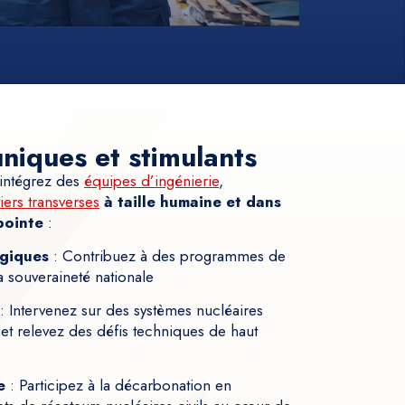
uniques et stimulants
 intégrez des
équipes d’ingénierie
,
iers transverses
à taille humaine et dans
pointe
:
égiques
: Contribuez à des programmes de
 souveraineté nationale
: Intervenez sur des systèmes nucléaires
et relevez des défis techniques de haut
e
: Participez à la décarbonation en