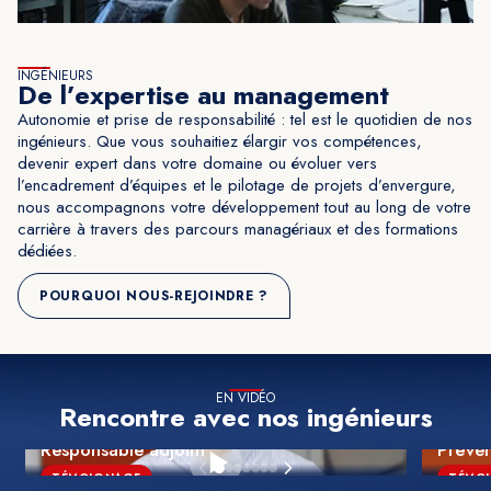
INGÉNIEURS
De l’expertise au management
Autonomie et prise de responsabilité : tel est le quotidien de nos
ingénieurs. Que vous souhaitiez élargir vos compétences,
devenir expert dans votre domaine ou évoluer vers
l’encadrement d’équipes et le pilotage de projets d’envergure,
nous accompagnons votre développement tout au long de votre
carrière à travers des parcours managériaux et des formations
dédiées.
POURQUOI NOUS-REJOINDRE ?
EN VIDÉO
Rencontre avec nos ingénieurs
ANTHONY
AURÉL
Responsable adjoint
Préve
TÉMOIGNAGE
TÉMO