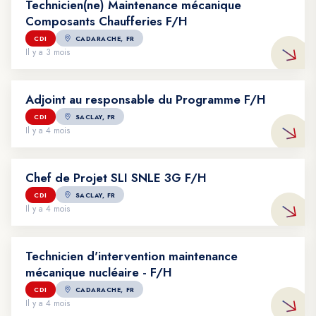
Technicien(ne) Maintenance mécanique
Composants Chaufferies F/H
CDI
CADARACHE, FR
Il y a 3 mois
Adjoint au responsable du Programme F/H
CDI
SACLAY, FR
Voir l'offre : Adjoint au responsable du Programme F/H
Il y a 4 mois
Chef de Projet SLI SNLE 3G F/H
CDI
SACLAY, FR
Voir l'offre : Chef de Projet SLI SNLE 3G F/H
Il y a 4 mois
Technicien d'intervention maintenance
mécanique nucléaire - F/H
Voir l'offre : Technicien d'intervention maintenance mécanique 
CDI
CADARACHE, FR
Il y a 4 mois