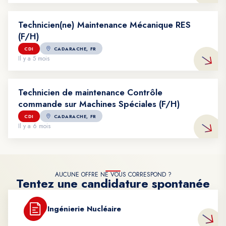
Technicien(ne) Maintenance Mécanique RES
(F/H)
Voir l'offre : Technicien(ne) Maintenance Mécanique RES (F/H)
CDI
CADARACHE, FR
Il y a 5 mois
Technicien de maintenance Contrôle
commande sur Machines Spéciales (F/H)
Voir l'offre : Technicien de maintenance Contrôle commande su
CDI
CADARACHE, FR
Il y a 6 mois
AUCUNE OFFRE NE VOUS CORRESPOND ?
Tentez une candidature spontanée
Ingénierie Nucléaire