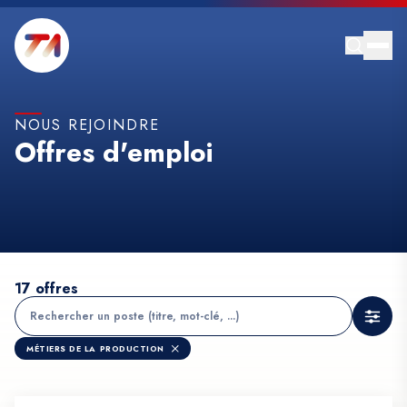
NOUS REJOINDRE
Offres d'emploi
17
offres
Rechercher un poste
Vous pouvez rechercher par titre ou par mot-clé.
MÉTIERS DE LA PRODUCTION