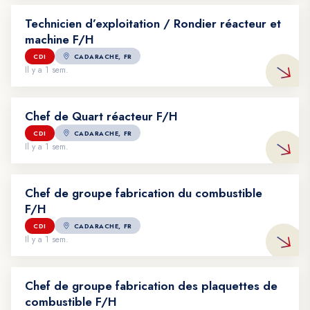
Technicien d’exploitation / Rondier réacteur et
machine F/H
Voir l'offre : Technicien d’exploitation / Rondier réacteur et m
CDI
CADARACHE, FR
Il y a 1 sem.
Chef de Quart réacteur F/H
CDI
CADARACHE, FR
Voir l'offre : Chef de Quart réacteur F/H
Il y a 1 sem.
Chef de groupe fabrication du combustible
F/H
Voir l'offre : Chef de groupe fabrication du combustible F/H
CDI
CADARACHE, FR
Il y a 1 sem.
Chef de groupe fabrication des plaquettes de
combustible F/H