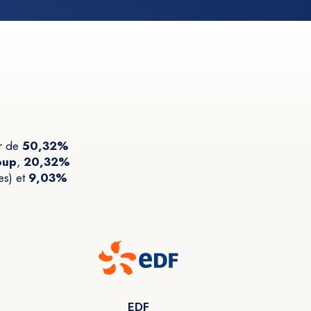
ur de
50,32%
oup
,
20,32%
es) et
9,03%
EDF