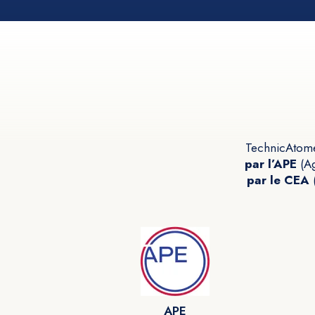
TechnicAtome
par l’APE
(Ag
par le CEA
(
APE