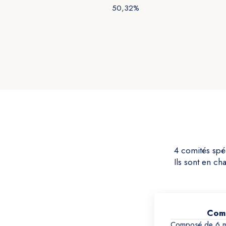
50,32%
4 comités spéc
Ils sont en ch
Comi
Composé de 6 me