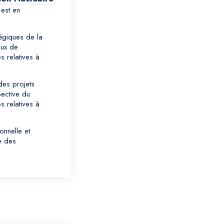
est en
tégiques de la
eux de
 relatives à
 des projets
ective du
 relatives à
onnelle et
e des