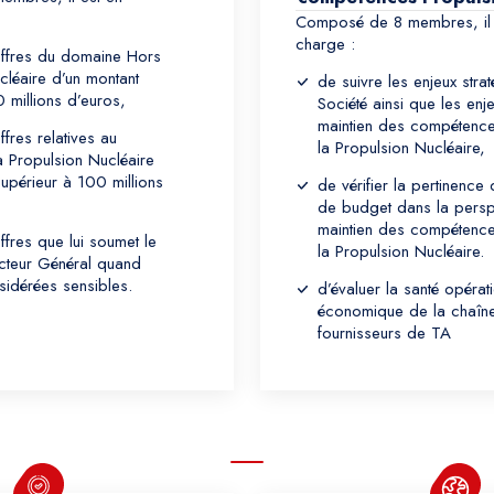
Composé de 8 membres, il 
charge :
 offres du domaine Hors
cléaire d’un montant
de suivre les enjeux stra
 millions d’euros,
Société ainsi que les enj
maintien des compétences
ffres relatives au
la Propulsion Nucléaire,
 Propulsion Nucléaire
supérieur à 100 millions
de vérifier la pertinence
de budget dans la persp
maintien des compétences
offres que lui soumet le
la Propulsion Nucléaire.
ecteur Général quand
sidérées sensibles.
d’évaluer la santé opérati
économique de la chaîn
fournisseurs de TA