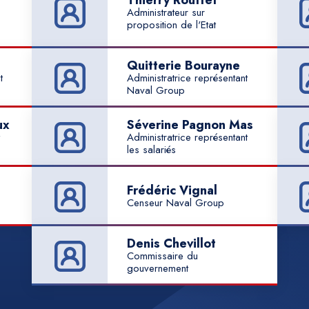
Thierry Rouffet
Administrateur sur
proposition de l'Etat
Quitterie Bourayne
t
Administratrice représentant
Naval Group
ux
Séverine Pagnon Mas
Administratrice représentant
les salariés
Frédéric Vignal
Censeur Naval Group
Denis Chevillot
Commissaire du
gouvernement