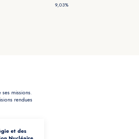
9,03%
e ses missions.
cisions rendues
égie et des
ion Nucléaire