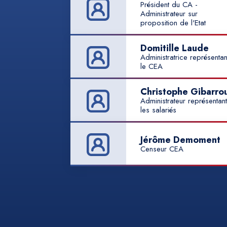
Président du CA -
Administrateur sur
proposition de l'Etat
Domitille Laude
Administratrice représentan
le CEA
Christophe Gibarro
Administrateur représentant
les salariés
Jérôme Demoment
Censeur CEA