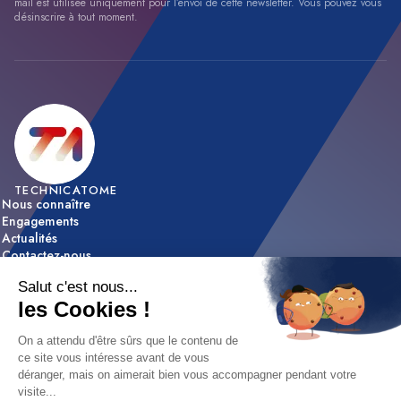
mail est utilisée uniquement pour l’envoi de cette newsletter. Vous pouvez vous
désinscrire à tout moment.
TECHNICATOME
Nous connaître
Engagements
Actualités
Contactez-nous
ACTIVITÉS
Expertise & innovation
Réalisations
NOUS REJOINDRE
Nos offres d’emploi
Nos métiers
Etapes de recrutement / FAQ