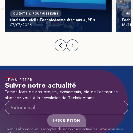
CLIENTS & FOURNISSEURS
INST
Nucléaire civil : TechnicAtome était aux « JPF »
Techn
07/07/2026
18/11
NEWSLETTER
Suivre notre actualité
Temps forts de nos projets, événements, vie de l’entreprise :
abonnez-vous à la newsletter de TechnicAtome
Adresse e-mail
INSCRIPTION
En vous abonnant, vous acceptez de recevoir nos actualités. Votre adresse e-