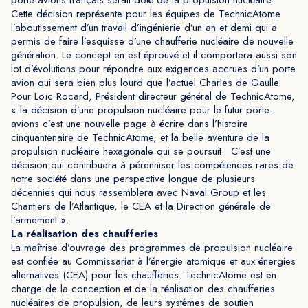
porte-avions français serait doté de la propulsion nucléaire.
Cette décision représente pour les équipes de TechnicAtome
l’aboutissement d’un travail d’ingénierie d’un an et demi qui a
permis de faire l’esquisse d’une chaufferie nucléaire de nouvelle
génération. Le concept en est éprouvé et il comportera aussi son
lot d’évolutions pour répondre aux exigences accrues d’un porte
avion qui sera bien plus lourd que l’actuel Charles de Gaulle.
Pour Loïc Rocard, Président directeur général de TechnicAtome,
« la décision d’une propulsion nucléaire pour le futur porte-
avions c’est une nouvelle page à écrire dans l’histoire
cinquantenaire de TechnicAtome, et la belle aventure de la
propulsion nucléaire hexagonale qui se poursuit. C’est une
décision qui contribuera à pérenniser les compétences rares de
notre société dans une perspective longue de plusieurs
décennies qui nous rassemblera avec Naval Group et les
Chantiers de l’Atlantique, le CEA et la Direction générale de
l’armement ».
La réalisation des chaufferies
La maîtrise d’ouvrage des programmes de propulsion nucléaire
est confiée au Commissariat à l’énergie atomique et aux énergies
alternatives (CEA) pour les chaufferies. TechnicAtome est en
charge de la conception et de la réalisation des chaufferies
nucléaires de propulsion, de leurs systèmes de soutien