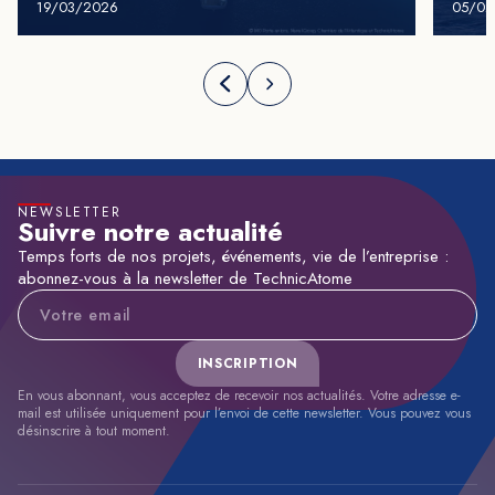
19/03/2026
05/02
NEWSLETTER
Suivre notre actualité
Temps forts de nos projets, événements, vie de l’entreprise :
abonnez-vous à la newsletter de TechnicAtome
Adresse e-mail
INSCRIPTION
En vous abonnant, vous acceptez de recevoir nos actualités. Votre adresse e-
mail est utilisée uniquement pour l’envoi de cette newsletter. Vous pouvez vous
désinscrire à tout moment.