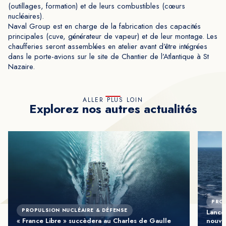
(outillages, formation) et de leurs combustibles (cœurs
nucléaires).
Naval Group est en charge de la fabrication des capacités
principales (cuve, générateur de vapeur) et de leur montage. Les
chaufferies seront assemblées en atelier avant d’être intégrées
dans le porte-avions sur le site de Chantier de l’Atlantique à St
Nazaire.
ALLER PLUS LOIN
Explorez nos autres actualités
PROP
PROPULSION NUCLÉAIRE & DÉFENSE
Lancem
« France Libre » succèdera au Charles de Gaulle
nouve