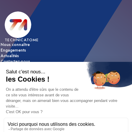
TECHNICATOME
Nous connaître
Engagements
Actualités
Contactez-nous
ACTIVITÉS
Expertise & innovation
Réalisations
NOUS REJOINDRE
Nos offres d’emploi
Nos métiers
Etapes de recrutement / FAQ
Mentions légales
|
Déclaration d'accessibilité