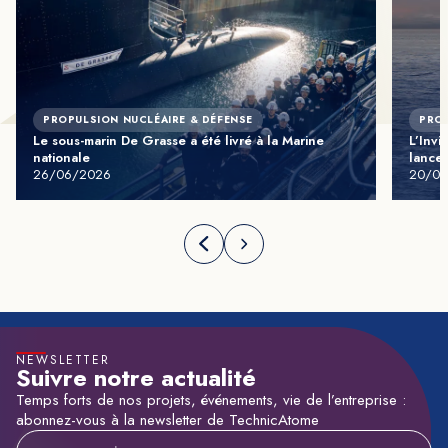
PROPULSION NUCLÉAIRE & DÉFENSE
PROP
Le sous-marin De Grasse a été livré à la Marine
L’Invi
nationale
lance
26/06/2026
20/05
NEWSLETTER
Suivre notre actualité
Temps forts de nos projets, événements, vie de l’entreprise :
abonnez-vous à la newsletter de TechnicAtome
Adresse e-mail