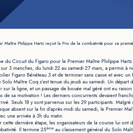
r Maître Philippe Hartz reçoit le Prix de la combativité pour sa premiè
pe du Circuit du Figaro pour le Premier Maître Philippe Hartz
 sur 3 manches, du lundi 22 au samedi 27 mars, a permis à n
ilier Figaro Bénéteau 3 et de terminer sans casse et avec un 
 Solo Maître Coq s’est tenue du jeudi au samedi. Un départ 
er sur la ligne, et un passage de bouée mal géré ont eu raiso
s de sa motivation ! Les derniers concurrents devaient franchir
rivé. Seuls 18 y sont parvenus sur les 29 participants. Malgré s
esque absent sur la fin d’après-midi du samedi, le Premier Maît
vec une arrivée à 3h du matin.
cette dernière étape, les organisateurs de la course lui ont 
ème
ativité. Il termine 25
au classement général du Solo Maî