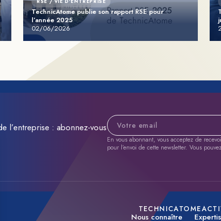
RSE / VIE D'ENTREPRISE
TechnicAtome publie son rapport RSE pour
l’année 2025
j
02/06/2026
Adresse e-mail
de l’entreprise : abonnez-vous
En vous abonnant, vous acceptez de recevoir 
pour l’envoi de cette newsletter. Vous pouve
TECHNICATOME
ACTI
Nous connaître
Experti