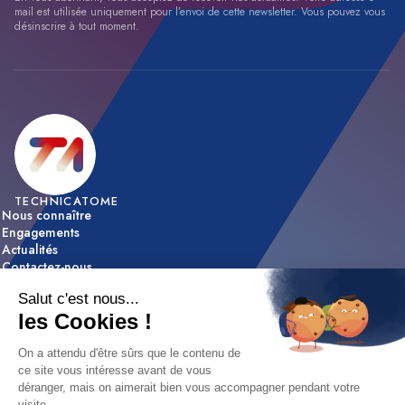
mail est utilisée uniquement pour l’envoi de cette newsletter. Vous pouvez vous
désinscrire à tout moment.
TECHNICATOME
Nous connaître
Engagements
Actualités
Contactez-nous
ACTIVITÉS
Expertise & innovation
Réalisations
NOUS REJOINDRE
Nos offres d’emploi
Nos métiers
Etapes de recrutement / FAQ