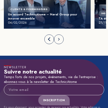
CLIENTS & FOURNISSEURS
INST
Un accord TechnicAtome – Naval Group pour
innover ensemble
TA éta
04/02/2026
27/11
NEWSLETTER
Suivre notre actualité
Temps forts de nos projets, événements, vie de l’entreprise :
abonnez-vous à la newsletter de TechnicAtome
Adresse e-mail
INSCRIPTION
En vous abonnant, vous acceptez de recevoir nos actualités. Votre adresse e-