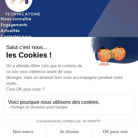
TECHNICATOME
Nous connaître
Engagements
Actualités
Contactez-nous
ACTIVITÉS
Expertise & innovation
Réalisations
NOUS REJOINDRE
Nos offres d’emploi
Nos métiers
Etapes de recrutement / FAQ
Mentions légales
|
Déclaration d'accessibilité