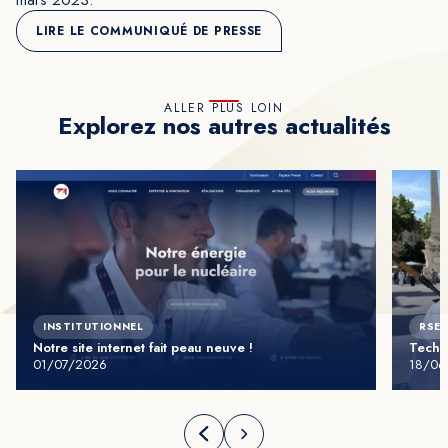
mars 2023.
LIRE LE COMMUNIQUÉ DE PRESSE
ALLER PLUS LOIN
Explorez nos autres actualités
INSTITUTIONNEL
RSE 
Notre site internet fait peau neuve !
Techn
01/07/2026
18/06