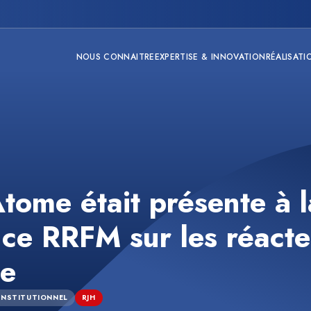
NOUS CONNAITRE
EXPERTISE & INNOVATION
RÉALISATI
tome était présente à l
ce RRFM sur les réacte
he
INSTITUTIONNEL
RJH