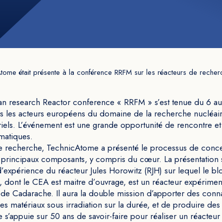
tome était présente à la conférence RRFM sur les réacteurs de recher
n research Reactor conference « RRFM » s’est tenue du 6 au 
s les acteurs européens du domaine de la recherche nucléaire,
striels. L’événement est une grande opportunité de rencontre e
matiques.
de recherche, TechnicAtome a présenté le processus de conc
s principaux composants, y compris du cœur. La présentation 
’expérience du réacteur Jules Horowitz (RJH) sur lequel le bloc
 dont le CEA est maitre d’ouvrage, est un réacteur expérimen
te de Cadarache. Il aura la double mission d’apporter des con
s matériaux sous irradiation sur la durée, et de produire de
s’appuie sur 50 ans de savoir-faire pour réaliser un réacteur 