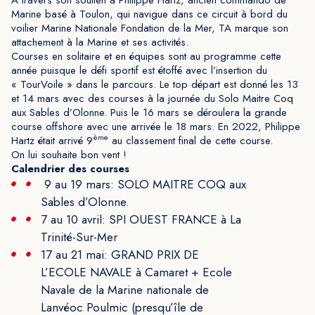
A travers son soutien à Philippe Hartz, ancien commando de
Marine basé à Toulon, qui navigue dans ce circuit à bord du
voilier Marine Nationale Fondation de la Mer, TA marque son
attachement à la Marine et ses activités.
Courses en solitaire et en équipes sont au programme cette
année puisque le défi sportif est étoffé avec l’insertion du
« TourVoile » dans le parcours. Le top départ est donné les 13
et 14 mars avec des courses à la journée du Solo Maitre Coq
aux Sables d’Olonne. Puis le 16 mars se déroulera la grande
course offshore avec une arrivée le 18 mars. En 2022, Philippe
ème
Hartz était arrivé 9
au classement final de cette course.
On lui souhaite bon vent !
Calendrier des courses
9 au 19 mars: SOLO MAITRE COQ aux
Sables d’Olonne.
7 au 10 avril: SPI OUEST FRANCE à La
Trinité-Sur-Mer
17 au 21 mai: GRAND PRIX DE
L’ECOLE NAVALE à Camaret + Ecole
Navale de la Marine nationale de
Lanvéoc Poulmic (presqu’île de