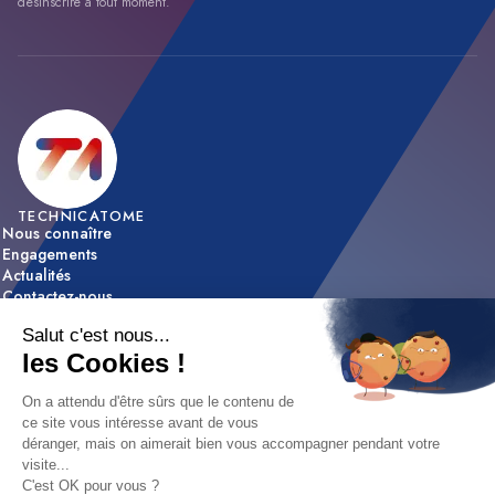
désinscrire à tout moment.
TECHNICATOME
Nous connaître
Engagements
Actualités
Contactez-nous
ACTIVITÉS
Expertise & innovation
Réalisations
NOUS REJOINDRE
Nos offres d’emploi
Nos métiers
Etapes de recrutement / FAQ