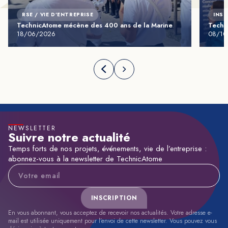
RSE / VIE D'ENTREPRISE
INST
TechnicAtome mécène des 400 ans de la Marine
Techni
18/06/2026
08/10
NEWSLETTER
Suivre notre actualité
Temps forts de nos projets, événements, vie de l’entreprise :
abonnez-vous à la newsletter de TechnicAtome
Adresse e-mail
INSCRIPTION
En vous abonnant, vous acceptez de recevoir nos actualités. Votre adresse e-
mail est utilisée uniquement pour l’envoi de cette newsletter. Vous pouvez vous