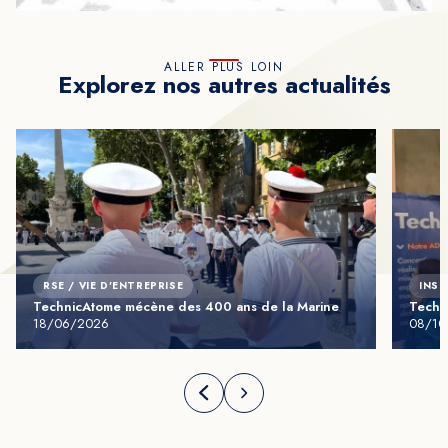
ALLER PLUS LOIN
Explorez nos autres actualités
RSE / VIE D'ENTREPRISE
INST
TechnicAtome mécène des 400 ans de la Marine
Techni
18/06/2026
08/10