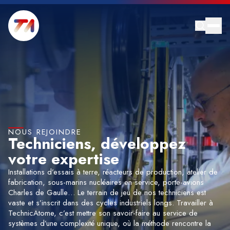
NOUS REJOINDRE
Techniciens, développez
votre expertise
Installations d’essais à terre, réacteurs de production, atelier de
fabrication, sous-marins nucléaires en service, porte-avions
Charles de Gaulle… Le terrain de jeu de nos techniciens est
vaste et s’inscrit dans des cycles industriels longs. Travailler à
TechnicAtome, c’est mettre son savoir-faire au service de
systèmes d’une complexité unique, où la méthode rencontre la