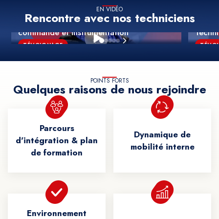
EN VIDÉO
GEOFFREY
Rencontre avec nos techniciens
FABIE
Technicien maintenance contrôle-
commande et instrumentation
Techn
TÉMOIGNAGE
TÉMO
POINTS FORTS
Quelques raisons de nous rejoindre
Parcours
Dynamique de
d'intégration & plan
mobilité interne
de formation
Environnement