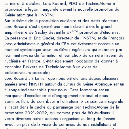
Le mardi 5 octobre, Loïc Rocard, PDG de TechnicAtome a
prononcé la leçon inaugurale devant la nouvelle promotion du
Génie atomique à l’INSTN.
Sur le thème de la propulsion nucléaire et des petits réacteurs,
Loïc Rocard s’est exprimé une heure durant dans le grand
ème
amphithéâtre de Saclay devant la 67
promotion d’étudiants.
En présence d’ Eric Gadet, directeur de l’INSTN, et de François
Jacq administrateur général du CEA cet événement constitue un
moment symbolique pour les élèves ingénieurs qui incarnent par
leur haut niveau de formation et leur choix de carrière l’avenir du
nucléaire en France. C’était également l’occasion de donner à
connaître l’univers de TechnicAtome à un vivier de
collaborateurs possibles.
Loïc Rocard : « Le lien que nous entretenons depuis plusieurs
années avec l’INSTN autour du cursus du Génie Atomique est un
fil rouge indispensable pour nous. Cette formation est un
marqueur d’excellence et d’engagement national et nous
sommes fiers de contribuer à l’entretenir. » La séance inaugurale
s’inscrit dans le cadre du parrainage par TechnicAtome de la
promotion 2021-2022, qui compte près de 80 étudiants. Il
verra diverses autres actions s’organiser au long de l’année
avec, en plus de la visite de certaines de nos installations et