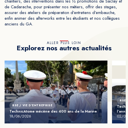
chantiers, des interventions dans les ½ promotions de Saclay et
de Cadarache, pour présenter nos métiers, offrir des stages,
assurer des ateliers de préparation d’entretiens d’embauche,
enfin animer des afterworks entre les étudiants et nos collègues
anciens du GA.
ALLER PLUS LOIN
Explorez nos autres actualités
RSE 
RSE / VIE D'ENTREPRISE
Techn
TechnicAtome mécène des 400 ans de la Marine
l’ann
18/06/2026
02/06