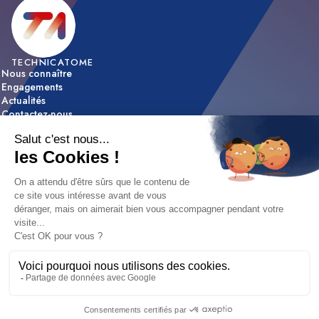
TECHNICATOME
Nous connaître
Engagements
Actualités
Contactez-nous
ACTIVITÉS
Expertise & innovation
Réalisations
NOUS REJOINDRE
Nos offres d’emploi
Nos métiers
Etapes de recrutement / FAQ
Mentions légales
|
Déclaration d'accessibilité