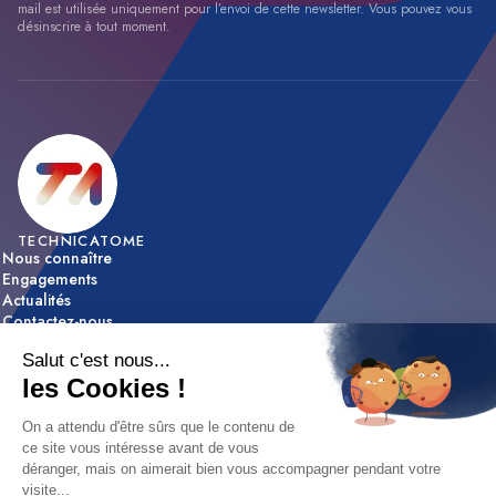
mail est utilisée uniquement pour l’envoi de cette newsletter. Vous pouvez vous
désinscrire à tout moment.
TECHNICATOME
Nous connaître
Engagements
Actualités
Contactez-nous
ACTIVITÉS
Expertise & innovation
Réalisations
NOUS REJOINDRE
Nos offres d’emploi
Nos métiers
Etapes de recrutement / FAQ