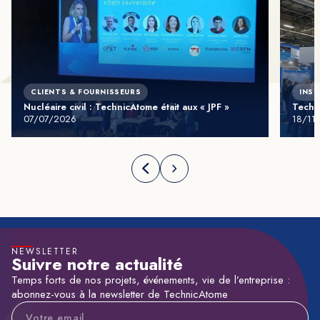
CLIENTS & FOURNISSEURS
INST
Nucléaire civil : TechnicAtome était aux « JPF »
Techn
07/07/2026
18/11
NEWSLETTER
Suivre notre actualité
Temps forts de nos projets, événements, vie de l’entreprise :
abonnez-vous à la newsletter de TechnicAtome
Adresse e-mail