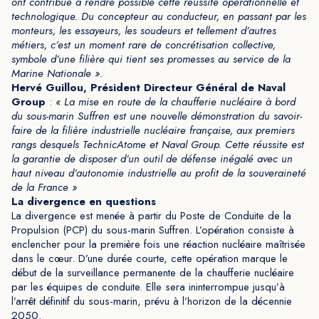
ont contribué à rendre possible cette réussite opérationnelle et
technologique. Du concepteur au conducteur, en passant par les
monteurs, les essayeurs, les soudeurs et tellement d’autres
métiers, c’est un moment rare de concrétisation collective,
symbole d’une filière qui tient ses promesses au service de la
Marine Nationale ».
Hervé Guillou,
Président Directeur Général de Naval
Group
:
« La mise en route de la chaufferie nucléaire à bord
du sous-marin Suffren est une nouvelle démonstration du savoir-
faire de la filière industrielle nucléaire française, aux premiers
rangs desquels TechnicAtome et Naval Group. Cette réussite est
la garantie de disposer d’un outil de défense inégalé avec un
haut niveau d’autonomie industrielle au profit de la souveraineté
de la France »
La divergence en questions
La divergence est menée à partir du Poste de Conduite de la
Propulsion (PCP) du sous-marin Suffren. L’opération consiste à
enclencher pour la première fois une réaction nucléaire maîtrisée
dans le cœur. D’une durée courte, cette opération marque le
début de la surveillance permanente de la chaufferie nucléaire
par les équipes de conduite. Elle sera ininterrompue jusqu’à
l’arrêt définitif du sous-marin, prévu à l’horizon de la décennie
2050.