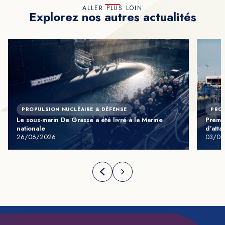
ALLER PLUS LOIN
Explorez nos autres actualités
PROPULSION NUCLÉAIRE & DÉFENSE
PROP
Le sous-marin De Grasse a été livré à la Marine
Premiè
nationale
d’att
26/06/2026
03/03