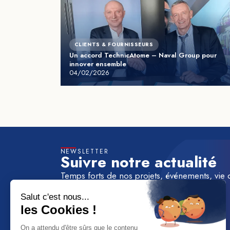
CLIENTS & FOURNISSEURS
Un accord TechnicAtome – Naval Group pour
innover ensemble
04/02/2026
NEWSLETTER
Suivre notre actualité
Temps forts de nos projets, événements, vie 
à la newsletter de TechnicAtome