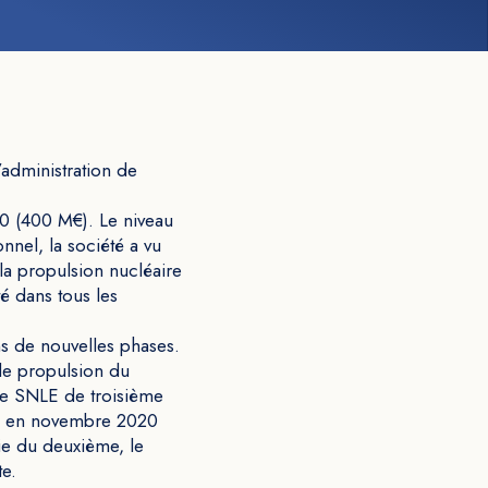
’administration de
020 (400 M€). Le niveau
nnel, la société a vu
 la propulsion nucléaire
é dans tous les
s de nouvelles phases.
 de propulsion du
me SNLE de troisième
ison en novembre 2020
ie du deuxième, le
te.