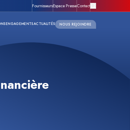
Fournisseurs
Espace Presse
Contact
ONS
ENGAGEMENTS
ACTUALITÉS
NOUS REJOINDRE
inancière