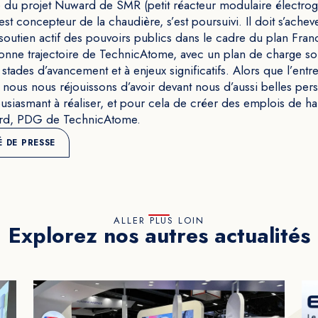
e du projet Nuward de SMR (petit réacteur modulaire électro
t concepteur de la chaudière, s’est poursuivi. Il doit s’achever
 soutien actif des pouvoirs publics dans le cadre du plan Fra
onne trajectoire de TechnicAtome, avec un plan de charge so
tades d’avancement et à enjeux significatifs. Alors que l’entr
, nous nous réjouissons d’avoir devant nous d’aussi belles pe
housiasmant à réaliser, et pour cela de créer des emplois de 
ard, PDG de TechnicAtome.
 DE PRESSE
ALLER PLUS LOIN
Explorez nos autres actualités