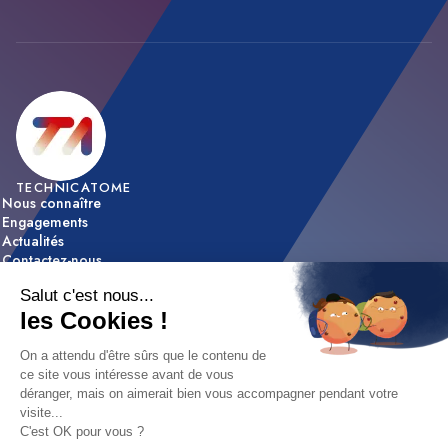
TECHNICATOME
Nous connaître
Engagements
Actualités
Contactez-nous
ACTIVITÉS
Expertise & innovation
Réalisations
NOUS REJOINDRE
Nos offres d’emploi
Nos métiers
Etapes de recrutement / FAQ