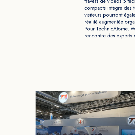
travers de vidéos 5 te
compacts intègre des t
visiteurs pourront éga
réalité augmentée organ
Pour TechnicAtome, WNE
rencontre des experts e