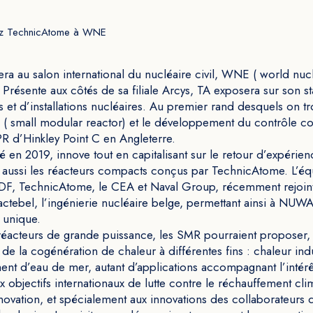
ez TechnicAtome à WNE
ra au salon international du nucléaire civil, WNE ( world nucl
résente aux côtés de sa filiale Arcys, TA exposera sur son st
s et d’installations nucléaires. Au premier rand desquels on tr
( small modular reactor) et le développement du contrôle 
PR d’Hinkley Point C en Angleterre.
 en 2019, innove tout en capitalisant sur le retour d’expérie
ais aussi les réacteurs compacts conçus par TechnicAtome. L’éq
EDF, TechnicAtome, le CEA et Naval Group, récemment rejoin
actebel, l’ingénierie nucléaire belge, permettant ainsi à NU
 unique.
éacteurs de grande puissance, les SMR pourraient proposer, 
, de la cogénération de chaleur à différentes fins : chaleur ind
nt d’eau de mer, autant d’applications accompagnant l’intérê
 objectifs internationaux de lutte contre le réchauffement cli
novation, et spécialement aux innovations des collaborateurs 