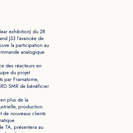
ear exhibition) du 28
and J33 l’avancée de
ouve la participation au
commande analogique
nce des réacteurs en
uipe du projet
ts par Framatome,
WARD SMR de bénéficier
en plus de la
ustrielle, production
t de nouveaux clients
matique.
de TA, présentera au