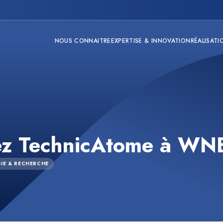
NOUS CONNAITRE
EXPERTISE & INNOVATION
RÉALISATI
ez TechnicAtome à WN
IE & RECHERCHE