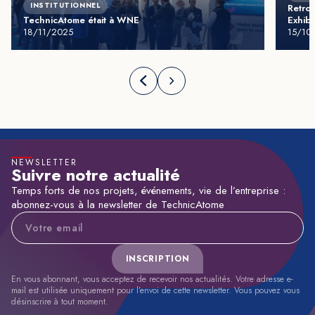
INSTITUTIONNEL
Retro
TechnicAtome était à WNE
Exhibi
18/11/2025
15/10
NEWSLETTER
Suivre notre actualité
Temps forts de nos projets, événements, vie de l’entreprise :
abonnez-vous à la newsletter de TechnicAtome
Adresse e-mail
INSCRIPTION
En vous abonnant, vous acceptez de recevoir nos actualités. Votre adresse e-
mail est utilisée uniquement pour l’envoi de cette newsletter. Vous pouvez vous
désinscrire à tout moment.