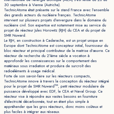
30 septembre à Vienne (Autriche).
TechnicAtome était présente sur le stand France avec l’ensemble
des grands acteurs du nucléaire français. TechnicAtome
intervient sur plusieurs projets d’envergure dans le domaine du
nucléaire civil. Son expertise est notamment mise au service du
projet de réacteur Jules Horowitz (RJH) du CEA et du projet de
SMR Nuward.
Le RJH, en construction à Cadarache, est un projet unique en
Europe dont TechnicAtome est concepteur initial, fournisseur du
bloc réacteur et principal contributeur de la maitrise d’œuvre. Ce
réacteur de recherche du 21ème siècle a vocation à
approfondir les connaissances sur le comportement des
matériaux sous irradiation et produira de surcroît des
radioéléments à usage médical.
Forte de son savoir-faire sur les réacteurs compacts,
TechnicAtome innove à travers la conception du réacteur intégré
TM
pour le projet de SMR Nuward
, petit réacteur modulaire de
puissance développé avec EDF, le CEA et Naval Group. Ce
réacteur vise à répondre aux vastes besoins en fourniture
d’électricité décarbonnée, tout en étant plus simple à
appréhender que les gros réacteurs, donc moins coûteux et
plus faciles à intégrer aux réseaux.