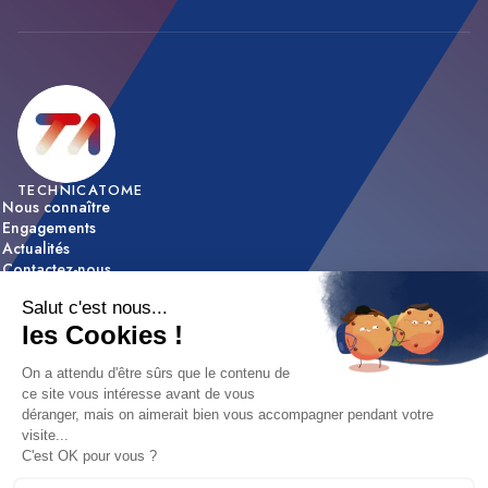
TECHNICATOME
Nous connaître
Engagements
Actualités
Contactez-nous
ACTIVITÉS
Expertise & innovation
Réalisations
NOUS REJOINDRE
Nos offres d’emploi
Nos métiers
Etapes de recrutement / FAQ