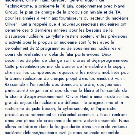
nucléaire), Olivier Huet, directeur général adjoint de
TechnicAtome, a présenté le 18 juin, conjointement avec Naval
Group, le plan de charge de la propulsion navale et de TA
pour les années à venir aux fournisseurs du secteur du nucléaire.
Olivier Huet a rappelé que 4 nouveaux réacteurs nucléaires ont
démarré ces 5 dernières années pour les besoins de la
dissuasion nucléaire. Le rythme restera soutenu et les prévisions
d’activité pour la propulsion nucléaire sont fortes avec le
déroulement de 2 programmes de sous-marins nucléaires en
cours de réalisation et celui du futur porte-avions. Deux
décennies de plan de charge sont d’ores et déjà programmées.
Cette présentation permet de donner de la visibilité à la supply
chain sur les compétences requises et les métiers mobilisés pour
la bonne réalisation de chaque projet dans les années à venir.
Rassemblant l’ensemble des donneurs d’ordre, ces journées
participent à organiser et coordonner la filière et l’ensemble de
la chaine d’approvisionnement. Olivier Huet a ainsi insisté sur les
grands enjeux du nucléaire de défense : le pragmatisme et la
recherche du juste besoin, la cybersécurité, et l’approche
produit avec notamment un référentiel commun. « Nous rentrons
dans une phase de croissance de notre activité ensemble. Nous
allons collaborer dans la longue durée dans un cercle vertueux
nucléaire défense/nucléaire civil. Je nous souhaite ensemble