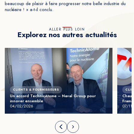
beaucoup de plaisir à faire progresser notre belle industrie du
nucléaire ! » a-t-il conclu.
ALLER PLUS LOIN
Explorez nos autres actualités
CLIENTS & FOURNISSEURS
CLIE
Un accord TechnicAtome – Naval Group pour
Chauf
innover ensemble
Framat
04/02/2026
07/11