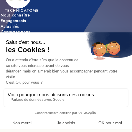
TECHNICATOME
Nous connaître
Engagements
Actualités
Contactez-nous
ACTIVITÉS
Expertise & innovation
Réalisations
NOUS REJOINDRE
Nos offres d’emploi
Nos métiers
Etapes de recrutement / FAQ
Mentions légales
|
Déclaration d'accessibilité