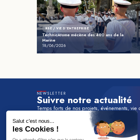
RSE / VIE D'ENTREPRISE
TechnicAtome mécène des 400 ans de la
Marine
18/06/2026
NEWSLETTER
Suivre notre actualité
Temps forts de nos projets, événements, vie 
à la newsletter de TechnicAtome