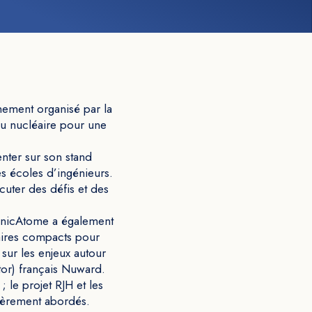
nement organisé par la
du nucléaire pour une
nter sur son stand
es écoles d’ingénieurs.
cuter des défis et des
chnicAtome a également
éaires compacts pour
 sur les enjeux autour
or) français Nuward.
 le projet RJH et les
lièrement abordés.