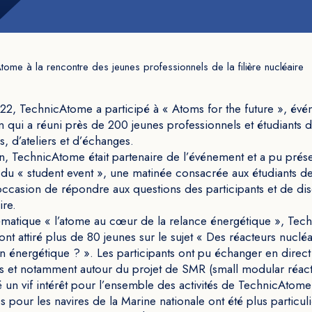
tome à la rencontre des jeunes professionnels de la filière nucléaire
2, TechnicAtome a participé à « Atoms for the future », évé
qui a réuni près de 200 jeunes professionnels et étudiants 
, d’ateliers et d’échanges.
n, TechnicAtome était partenaire de l’événement et a pu prése
rs du « student event », une matinée consacrée aux étudiants d
’occasion de répondre aux questions des participants et de dis
ire.
hématique « l’atome au cœur de la relance énergétique », Te
 ont attiré plus de 80 jeunes sur le sujet « Des réacteurs nucl
ion énergétique ? ». Les participants ont pu échanger en direct
s et notamment autour du projet de SMR (small modular réact
é un vif intérêt pour l’ensemble des activités de TechnicAtome ;
 pour les navires de la Marine nationale ont été plus particu