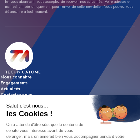
En vous abonnant, vous acceptez de recevoir nos actualités. Votre adresse e-
mail est utilisée uniquement pour l’envoi de cette newsletter. Vous pouvez vous
désinscrire à tout moment.
TECHNICATOME
Nous connaître
Engagements
Actualités
Contactez-nous
ACTIVITÉS
Expertise & innovation
Réalisations
NOUS REJOINDRE
Nos offres d’emploi
Nos métiers
Etapes de recrutement / FAQ