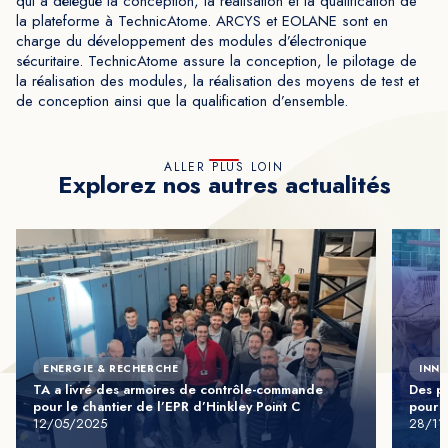
qui a délégué la conception, la réalisation et la qualification de
la plateforme à TechnicAtome. ARCYS et EOLANE sont en
charge du développement des modules d’électronique
sécuritaire. TechnicAtome assure la conception, le pilotage de
la réalisation des modules, la réalisation des moyens de test et
de conception ainsi que la qualification d’ensemble.
ALLER PLUS LOIN
Explorez nos autres actualités
ENERGIE & RECHERCHE
INN
TA a livré des armoires de contrôle-commande
Des pr
pour le chantier de l’EPR d’Hinkley Point C
pour l
12/05/2025
28/11