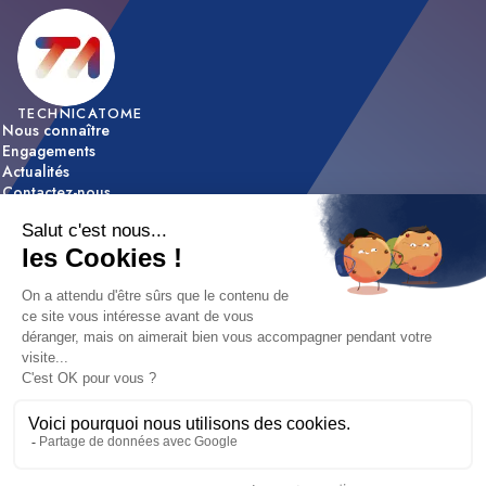
TECHNICATOME
Nous connaître
Engagements
Actualités
Contactez-nous
ACTIVITÉS
Expertise & innovation
Réalisations
NOUS REJOINDRE
Nos offres d’emploi
Nos métiers
Etapes de recrutement / FAQ
Mentions légales
|
Déclaration d'accessibilité