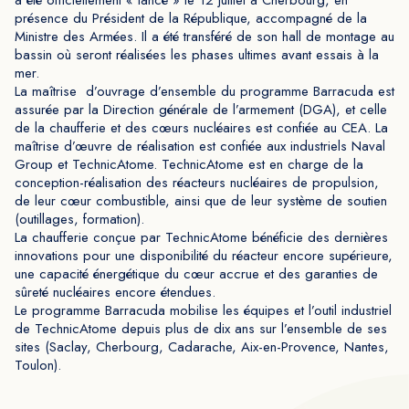
a été officiellement « lancé » le 12 juillet à Cherbourg, en
présence du Président de la République, accompagné de la
Ministre des Armées. Il a été transféré de son hall de montage au
bassin où seront réalisées les phases ultimes avant essais à la
mer.
La maîtrise d’ouvrage d’ensemble du programme Barracuda est
assurée par la Direction générale de l’armement (DGA), et celle
de la chaufferie et des cœurs nucléaires est confiée au CEA. La
maîtrise d’œuvre de réalisation est confiée aux industriels Naval
Group et TechnicAtome. TechnicAtome est en charge de la
conception-réalisation des réacteurs nucléaires de propulsion,
de leur cœur combustible, ainsi que de leur système de soutien
(outillages, formation).
La chaufferie conçue par TechnicAtome bénéficie des dernières
innovations pour une disponibilité du réacteur encore supérieure,
une capacité énergétique du cœur accrue et des garanties de
sûreté nucléaires encore étendues.
Le programme Barracuda mobilise les équipes et l’outil industriel
de TechnicAtome depuis plus de dix ans sur l’ensemble de ses
sites (Saclay, Cherbourg, Cadarache, Aix-en-Provence, Nantes,
Toulon).