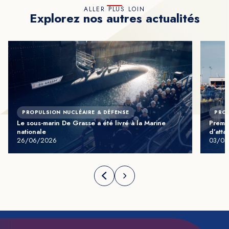
ALLER PLUS LOIN
Explorez nos autres actualités
PROPULSION NUCLÉAIRE & DÉFENSE
PROP
Le sous-marin De Grasse a été livré à la Marine
Premiè
nationale
d’att
26/06/2026
03/03