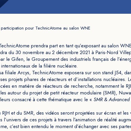
 participation pour TechnicAtome au salon WNE
, TechnicAtome prendra part en tant qu’exposant au salon W
endra du 30 novembre au 2 décembre 2021 à Paris-Nord Ville
par le Gifen, le Groupement des industriels français de l’énerg
internationaux de la filière nucléaire.
a filiale Arcys, TechnicAtome exposera sur son stand J54, dans
ses projets phares de réacteurs et d’installations nucléaires. L
ancées en matière de réacteurs de recherche, notamment le RJ
lles autour du projet de petit réacteur modulaire (SMR), Nuw
illeurs consacré à cette thématique avec le «
SMR & Advanced 
 RJH et du SMR, des vidéos seront projetées sur écran et les v
l’univers de ces projets à travers l’animation de réalité augm
me, c’est bien entendu le moment d’échanger avec ses partena