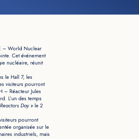
NE – World Nuclear
pinte. Cet événement
ie nucléaire, réunit
 le Hall 7, les
es visiteurs pourront
H – Réacteur Jules
ard. L’un des temps
Reactors Day »
le 2
isiteurs pourront
entée organisée sur le
ires industriels, mais